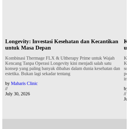
(Fractional Ablative Erbium) dapat
memberikan hasil yang cukup
memuaskan untuk pasien yang
tidak keberatan masa downtime &
tipe kulit cerah.
Apakah semua steps ini boleh
dikerjakan bersamaan?
Longevity: Investasi Kesehatan dan Kecantikan
K
Absolutely, with Caution of
untuk Masa Depan
u
course!
Kombinasi Thermage FLX & Ultherapy Prime untuk Wajah
Ko
PS: Hasil pasien di atas merupakan
Kencang Tanpa Operasi Longevity kini menjadi salah satu
Ke
setelah 1 sesi Treatment Steps 1-4.
konsep yang paling banyak dibahas dalam dunia kesehatan dan
se
Results may vary and NOT every
estetika. Bukan lagi sekadar tentang
pe
case will get this result after 1x
in
session. As usual, initial physical
by
Maharis Clinic
consultation is key in determining
//
by
the most appropriate treatment for
July 30, 2026
//
you!
Ju
Follow us on instagram:
@kevinmaharis
https://www.instagram.com/kevin
maharis/​