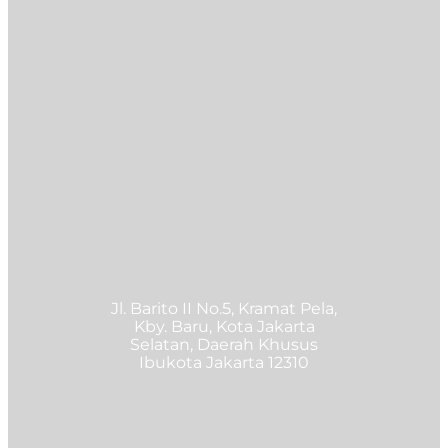
@maharisclinic
https://www.instagram.com/​
maharisclinic/
Visit our websites:
www.maharisclinic.com
www.maharisbeauty.com
Jl. Barito II No.5, Kramat Pela,
Kby. Baru, Kota Jakarta
Selatan, Daerah Khusus
Ibukota Jakarta 12310