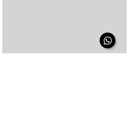
Jl. Malabar 19, Guntur /
Setiabudi
Jakarta Selatan 12980