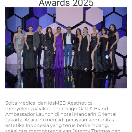
Awards 2025
Solta Medical dan idsMED Aesthetics
menyelenggarakan Thermage Gala & Brand
Ambassador Launch di hotel Mandarin Oriental
Jakarta. Acara ini menjadi perayaan komunitas
estetika Indonesia yang terus berkembang,
sekaligus memperkenalkan Jeremy Thomas dan