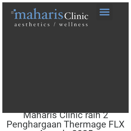
Top User Award & Best
Social Media Presence,
Maharis Clinic raih 2
Penghargaan Thermage FLX