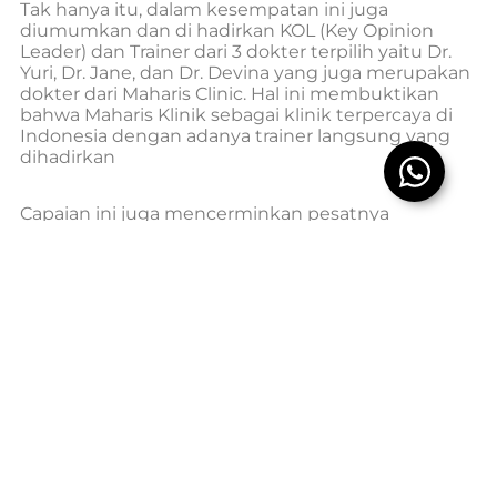
Tak hanya itu, dalam kesempatan ini juga
diumumkan dan di hadirkan KOL (Key Opinion
Leader) dan Trainer dari 3 dokter terpilih yaitu Dr.
Yuri, Dr. Jane, dan Dr. Devina yang juga merupakan
dokter dari Maharis Clinic. Hal ini membuktikan
bahwa Maharis Klinik sebagai klinik terpercaya di
Indonesia dengan adanya trainer langsung yang
dihadirkan
Capaian ini juga mencerminkan pesatnya
pertumbuhan Thermage FLX di Indonesia yang
didorong oleh jaringan klinik estetika yang
berdedikasi, serta kolaborasi erat antara Solta
Medical, idsMED Aesthetics, dan para profesional
terpercaya seperti
Maharis Clinic
.
© 2025 by Maharis Group. All Rights Reserved.